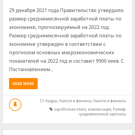
29 декабря 2021 года Правительство утвердило
размер среднемесячной заработной платы по
экономике, прогнозируемый на 2022 год.
Размер среднемесячной заработной платы по
экономике утвержден в соответствии с
прогнозом основных макроэкономических
показателей на 2022 год и составит 9900 леев. С
Постановлением...
ABOUT
READ MORE
РАЗМЕР
СРЕДНЕМЕСЯЧНОЙ
ЗАРПЛАТЫ
Кадры
,
Налоги и финансы
,
Налоги и финансы
ПО
заработная плата
,
компенсация
,
Размер
ЭКОНОМИКЕ,
среднемесячной зарплаты
ПРОГНОЗИРУЕМЫЙ
НА
2022
ГОД