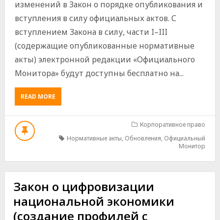
изменений в Закон о порядке опубликования и
вступления в силу официальных актов. С
вступлением Закона в силу, части I–III
(содержащие опубликованные нормативные
акты) электронной редакции «Официального
Монитора» будут доступны бесплатно на...
ABOUT
READ MORE
ОФИЦИАЛЬНЫЙ
МОНИТОР
В
Корпоративное право
ЭЛЕКТРОННОМ
Нормативные акты
,
Обновления
,
Официальный
ФОРМАТЕ
Монитор
–
ДОСТУПЕН
ВСЕМ
ПОЛЬЗОВАТЕЛЯМ
Закон о цифровизации
БЕСПЛАТНО
национальной экономики
(создание профилей с