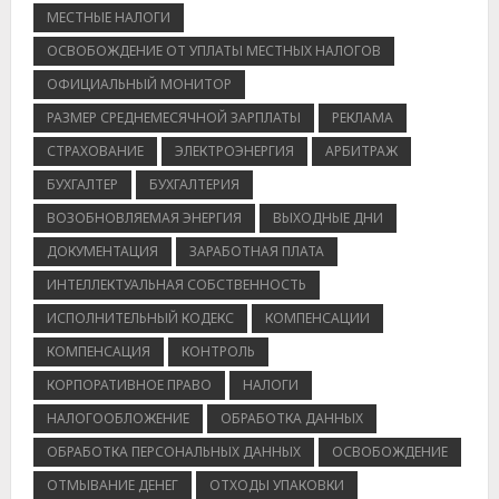
МЕСТНЫЕ НАЛОГИ
ОСВОБОЖДЕНИЕ ОТ УПЛАТЫ МЕСТНЫХ НАЛОГОВ
ОФИЦИАЛЬНЫЙ МОНИТОР
РАЗМЕР СРЕДНЕМЕСЯЧНОЙ ЗАРПЛАТЫ
РЕКЛАМА
СТРАХОВАНИЕ
ЭЛЕКТРОЭНЕРГИЯ
АРБИТРАЖ
БУХГАЛТЕР
БУХГАЛТЕРИЯ
ВОЗОБНОВЛЯЕМАЯ ЭНЕРГИЯ
ВЫХОДНЫЕ ДНИ
ДОКУМЕНТАЦИЯ
ЗАРАБОТНАЯ ПЛАТА
ИНТЕЛЛЕКТУАЛЬНАЯ СОБСТВЕННОСТЬ
ИСПОЛНИТЕЛЬНЫЙ КОДЕКС
КОМПЕНСАЦИИ
КОМПЕНСАЦИЯ
КОНТРОЛЬ
КОРПОРАТИВНОЕ ПРАВО
НАЛОГИ
НАЛОГООБЛОЖЕНИЕ
ОБРАБОТКА ДАННЫХ
ОБРАБОТКА ПЕРСОНАЛЬНЫХ ДАННЫХ
ОСВОБОЖДЕНИЕ
ОТМЫВАНИЕ ДЕНЕГ
ОТХОДЫ УПАКОВКИ