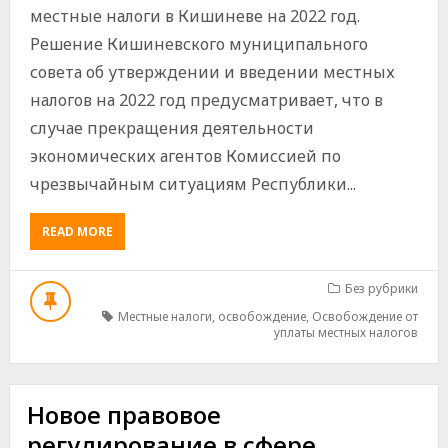
местные налоги в Кишиневе на 2022 год.
Решение Кишиневского муниципального
совета об утверждении и введении местных
налогов на 2022 год предусматривает, что в
случае прекращения деятельности
экономических агентов Комиссией по
чрезвычайным ситуациям Республики...
ABOUT
READ MORE
ОСВОБОЖДЕНИЕ
ОТ
УПЛАТЫ
Без рубрики
МЕСТНЫХ
Местные налоги
,
освобождение
,
Освобождение от
НАЛОГОВ
уплаты местных налогов
В
КИШИНЕВЕ
В
СЛУЧАЕ
Новое правовое
ПРЕКРАЩЕНИЯ
регулирование в сфере
ДЕЯТЕЛЬНОСТИ