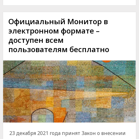
КАТЕГОРИИ
МОЩНОСТИ
В
Официальный Монитор в
ОБЛАСТИ
электронном формате –
ЭЛЕКТРОЭНЕРГИИ
ИЗ
доступен всем
ВОЗОБНОВЛЯЕМЫХ
пользователям бесплатно
ИСТОЧНИКОВ,
ДЕЙСТВИТЕЛЬНЫЕ
ДО
2025
ГОДА
–
УТВЕРЖДЕНЫ
23 декабря 2021 года принят Закон о внесении