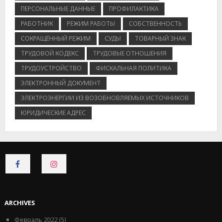
ПЕРСОНАЛЬНЫЕ ДАННЫЕ
ПРОФИЛАКТИКА
РАБОТНИК
РЕЖИМ РАБОТЫ
СОБСТВЕННОСТЬ
СОКРАЩЁННЫЙ РЕЖИМ
СУДЫ
ТОВАРНЫЙ ЗНАК
ТРУДОВОЙ КОДЕКС
ТРУДОВЫЕ ОТНОШЕНИЯ
ТРУДОУСТРОЙСТВО
ФИСКАЛЬНАЯ ПОЛИТИКА
ЭЛЕКТРОННЫЙ ДОКУМЕНТ
ЭЛЕКТРОЭНЕРГИИ ИЗ ВОЗОБНОВЛЯЕМЫХ ИСТОЧНИКОВ
ЮРИДИЧЕСКИЕ АДРЕС
CONNECT
CONNECT
ON
ON
FACEBOOK
INSTAGRAM
ARCHIVES
Февраль 2022
(5)