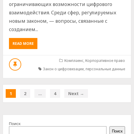
ограничивающих возможности цифрового
взаимодействия. Среди сфер, регулируемых
новым законом, — вопросы, связанные с
созданием...
ABOUT
READ MORE
ЗАКОН
О
ЦИФРОВИЗАЦИИ
Комплаенс
,
Корпоративное право
НАЦИОНАЛЬНОЙ
Закон о цифровизации
,
персональные данные
ЭКОНОМИКИ
(СОЗДАНИЕ
ПРОФИЛЕЙ
С
1
2
…
4
Next →
ТОЧКИ
ЗРЕНИЯ
ЗАЩИТЫ
ПЕРСОНАЛЬНЫХ
ДАННЫХ)
Поиск
Поиск