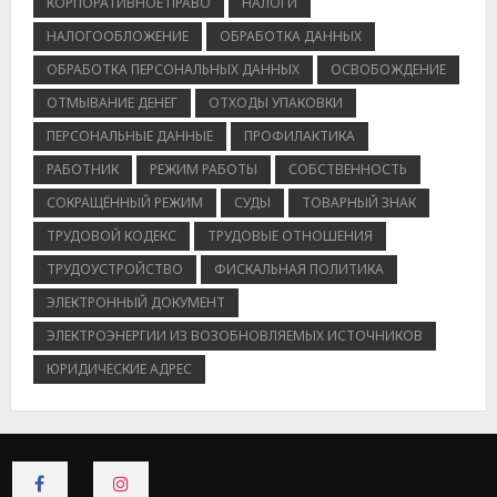
КОРПОРАТИВНОЕ ПРАВО
НАЛОГИ
НАЛОГООБЛОЖЕНИЕ
ОБРАБОТКА ДАННЫХ
ОБРАБОТКА ПЕРСОНАЛЬНЫХ ДАННЫХ
ОСВОБОЖДЕНИЕ
ОТМЫВАНИЕ ДЕНЕГ
ОТХОДЫ УПАКОВКИ
ПЕРСОНАЛЬНЫЕ ДАННЫЕ
ПРОФИЛАКТИКА
РАБОТНИК
РЕЖИМ РАБОТЫ
СОБСТВЕННОСТЬ
СОКРАЩЁННЫЙ РЕЖИМ
СУДЫ
ТОВАРНЫЙ ЗНАК
ТРУДОВОЙ КОДЕКС
ТРУДОВЫЕ ОТНОШЕНИЯ
ТРУДОУСТРОЙСТВО
ФИСКАЛЬНАЯ ПОЛИТИКА
ЭЛЕКТРОННЫЙ ДОКУМЕНТ
ЭЛЕКТРОЭНЕРГИИ ИЗ ВОЗОБНОВЛЯЕМЫХ ИСТОЧНИКОВ
ЮРИДИЧЕСКИЕ АДРЕС
CONNECT
CONNECT