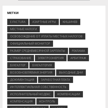
МЕТКИ
E-FACTURA
АЗАРТНЫЕ ИГРЫ
КИШИНЕВ
МЕСТНЫЕ НАЛОГИ
ОСВОБОЖДЕНИЕ ОТ УПЛАТЫ МЕСТНЫХ НАЛОГОВ
ОФИЦИАЛЬНЫЙ МОНИТОР
РАЗМЕР СРЕДНЕМЕСЯЧНОЙ ЗАРПЛАТЫ
РЕКЛАМА
СТРАХОВАНИЕ
ЭЛЕКТРОЭНЕРГИЯ
АРБИТРАЖ
БУХГАЛТЕР
БУХГАЛТЕРИЯ
ВОЗОБНОВЛЯЕМАЯ ЭНЕРГИЯ
ВЫХОДНЫЕ ДНИ
ДОКУМЕНТАЦИЯ
ЗАРАБОТНАЯ ПЛАТА
ИНТЕЛЛЕКТУАЛЬНАЯ СОБСТВЕННОСТЬ
ИСПОЛНИТЕЛЬНЫЙ КОДЕКС
КОМПЕНСАЦИИ
КОМПЕНСАЦИЯ
КОНТРОЛЬ