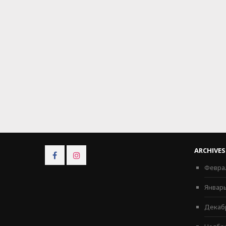
ARCHIVES
CONNECT
CONNECT
ON
ON
Февра
FACEBOOK
INSTAGRAM
Январь
Декаб