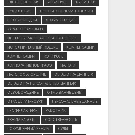
ЭЛЕКТРОЭНЕРГИЯ
АРБИТРАЖ
БУХГАЛТЕР
БУХГАЛТЕРИЯ
ВОЗОБНОВЛЯЕМАЯ ЭНЕРГИЯ
ВЫХОДНЫЕ ДНИ
ДОКУМЕНТАЦИЯ
ЗАРАБОТНАЯ ПЛАТА
ИНТЕЛЛЕКТУАЛЬНАЯ СОБСТВЕННОСТЬ
ИСПОЛНИТЕЛЬНЫЙ КОДЕКС
КОМПЕНСАЦИИ
КОМПЕНСАЦИЯ
КОНТРОЛЬ
КОРПОРАТИВНОЕ ПРАВО
НАЛОГИ
НАЛОГООБЛОЖЕНИЕ
ОБРАБОТКА ДАННЫХ
ОБРАБОТКА ПЕРСОНАЛЬНЫХ ДАННЫХ
ОСВОБОЖДЕНИЕ
ОТМЫВАНИЕ ДЕНЕГ
ОТХОДЫ УПАКОВКИ
ПЕРСОНАЛЬНЫЕ ДАННЫЕ
ПРОФИЛАКТИКА
РАБОТНИК
РЕЖИМ РАБОТЫ
СОБСТВЕННОСТЬ
СОКРАЩЁННЫЙ РЕЖИМ
СУДЫ