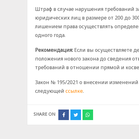
Штраф в случае нарушения требований з
юридических лиц в размере от 200 до 300
лишением права осуществлять определен
одного года.
Рекомендация:
Если вы осуществляете де
положения нового закона до сведения о
требований в отношении прямой и косв
Закон № 195/2021 о внесении изменений
следующей
ссылке
.
SHARE ON
Share
Share
Share
on
on
on
Facebook
Twitter
Whatsapp