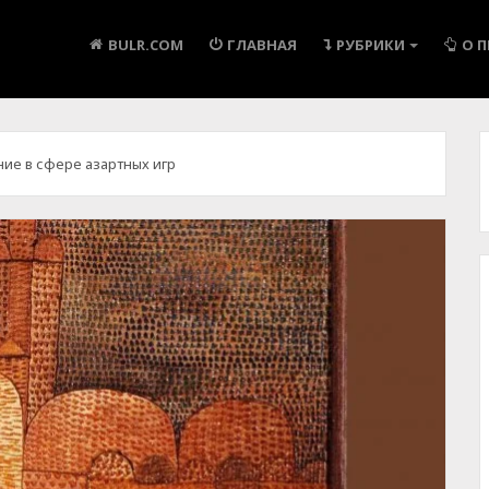
BULR.COM
ГЛАВНАЯ
РУБРИКИ
О 
ие в сфере азартных игр