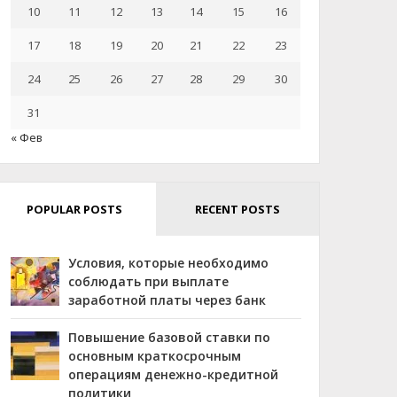
10
11
12
13
14
15
16
17
18
19
20
21
22
23
24
25
26
27
28
29
30
31
« Фев
POPULAR POSTS
RECENT POSTS
Условия, которые необходимо
соблюдать при выплате
заработной платы через банк
Повышение базовой ставки по
основным краткосрочным
операциям денежно-кредитной
политики